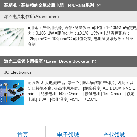
高精准・高信赖的金属皮膜电阻 RN/RNM系列
赤羽电具制作所(Akane:ohm)
■用途：产业用机器, 通信･测量仪器 ■阻值：1~10MΩ ■额定电
力：0.166~1W ■阻值公差：±0.1%~±5% ■电阻温度系数：
±25ppm/ºC~±100ppm/ºC ■阻值公差, 电阻温度系数等可对应
客制
激光二极管专用插座 / Laser Diode Sockets
JC Electronics
耐高温 & 大电流产品. 每一个引脚里面都附带弹片, 因此可以
防止接触不良, 提高使用寿命。 [绝缘强度] AC 1 DOV RMS 1
min. [绝缘电阻] 500mΩmin. [接触电阻] 15mΩmax [额定
电流] 1.0A [操作温度] -45ºC ~ +150ºC
首页
电子领域
产业领域