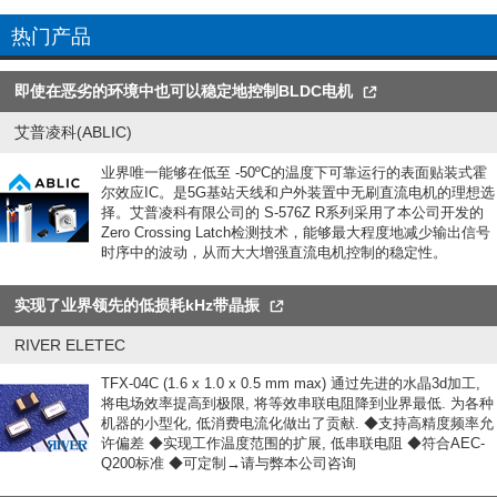
热门产品
即使在恶劣的环境中也可以稳定地控制BLDC电机
艾普凌科(ABLIC)
业界唯一能够在低至 -50ºC的温度下可靠运行的表面贴装式霍
尔效应IC。是5G基站天线和户外装置中无刷直流电机的理想选
择。艾普凌科有限公司的 S-576Z R系列采用了本公司开发的
Zero Crossing Latch检测技术，能够最大程度地减少输出信号
时序中的波动，从而大大增强直流电机控制的稳定性。
实现了业界领先的低损耗kHz带晶振
RIVER ELETEC
TFX-04C (1.6 x 1.0 x 0.5 mm max) 通过先进的水晶3d加工,
将电场效率提高到极限, 将等效串联电阻降到业界最低. 为各种
机器的小型化, 低消费电流化做出了贡献. ◆支持高精度频率允
许偏差 ◆实现工作温度范围的扩展, 低串联电阻 ◆符合AEC-
Q200标准 ◆可定制→请与弊本公司咨询