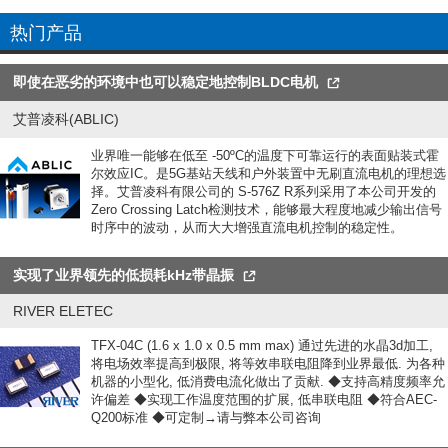
热门产品
即使在恶劣的环境中也可以稳定地控制BLDC电机
艾普凌科(ABLIC)
业界唯一能够在低至 -50ºC的温度下可靠运行的表面贴装式霍
尔效应IC。是5G基站天线和户外装置中无刷直流电机的理想选
择。艾普凌科有限公司的 S-576Z R系列采用了本公司开发的
Zero Crossing Latch检测技术，能够最大程度地减少输出信号
时序中的波动，从而大大增强直流电机控制的稳定性。
实现了业界领先的低损耗kHz带晶振
RIVER ELETEC
TFX-04C (1.6 x 1.0 x 0.5 mm max) 通过先进的水晶3d加工,
将电场效率提高到极限, 将等效串联电阻降到业界最低. 为各种
机器的小型化, 低消费电流化做出了贡献. ◆支持高精度频率允
许偏差 ◆实现工作温度范围的扩展, 低串联电阻 ◆符合AEC-
Q200标准 ◆可定制→请与弊本公司咨询