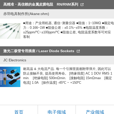
高精准・高信赖的金属皮膜电阻 RN/RNM系列
赤羽电具制作所(Akane:ohm)
■用途：产业用机器, 通信･测量仪器 ■阻值：1~10MΩ ■额定电
力：0.166~1W ■阻值公差：±0.1%~±5% ■电阻温度系数：
±25ppm/ºC~±100ppm/ºC ■阻值公差, 电阻温度系数等可对应
客制
激光二极管专用插座 / Laser Diode Sockets
JC Electronics
耐高温 & 大电流产品. 每一个引脚里面都附带弹片, 因此可以
防止接触不良, 提高使用寿命。 [绝缘强度] AC 1 DOV RMS 1
min. [绝缘电阻] 500mΩmin. [接触电阻] 15mΩmax [额定
电流] 1.0A [操作温度] -45ºC ~ +150ºC
首页
电子领域
产业领域