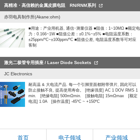
高精准・高信赖的金属皮膜电阻 RN/RNM系列
赤羽电具制作所(Akane:ohm)
■用途：产业用机器, 通信･测量仪器 ■阻值：1~10MΩ ■额定电
力：0.166~1W ■阻值公差：±0.1%~±5% ■电阻温度系数：
±25ppm/ºC~±100ppm/ºC ■阻值公差, 电阻温度系数等可对应
客制
激光二极管专用插座 / Laser Diode Sockets
JC Electronics
耐高温 & 大电流产品. 每一个引脚里面都附带弹片, 因此可以
防止接触不良, 提高使用寿命。 [绝缘强度] AC 1 DOV RMS 1
min. [绝缘电阻] 500mΩmin. [接触电阻] 15mΩmax [额定
电流] 1.0A [操作温度] -45ºC ~ +150ºC
首页
电子领域
产业领域