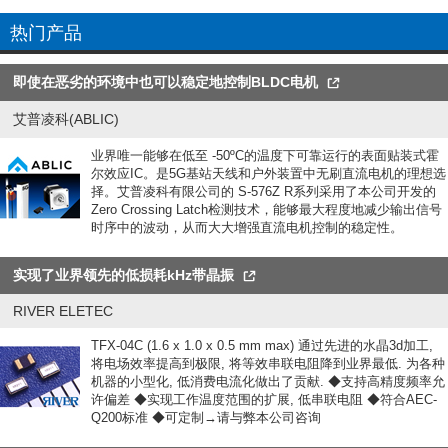
热门产品
即使在恶劣的环境中也可以稳定地控制BLDC电机
艾普凌科(ABLIC)
业界唯一能够在低至 -50ºC的温度下可靠运行的表面贴装式霍
尔效应IC。是5G基站天线和户外装置中无刷直流电机的理想选
择。艾普凌科有限公司的 S-576Z R系列采用了本公司开发的
Zero Crossing Latch检测技术，能够最大程度地减少输出信号
时序中的波动，从而大大增强直流电机控制的稳定性。
实现了业界领先的低损耗kHz带晶振
RIVER ELETEC
TFX-04C (1.6 x 1.0 x 0.5 mm max) 通过先进的水晶3d加工,
将电场效率提高到极限, 将等效串联电阻降到业界最低. 为各种
机器的小型化, 低消费电流化做出了贡献. ◆支持高精度频率允
许偏差 ◆实现工作温度范围的扩展, 低串联电阻 ◆符合AEC-
Q200标准 ◆可定制→请与弊本公司咨询