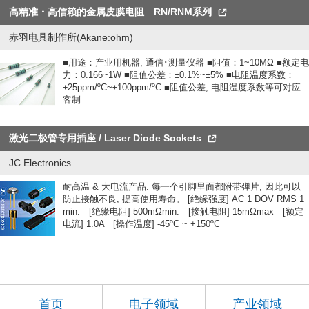
高精准・高信赖的金属皮膜电阻 RN/RNM系列
赤羽电具制作所(Akane:ohm)
■用途：产业用机器, 通信･测量仪器 ■阻值：1~10MΩ ■额定电
力：0.166~1W ■阻值公差：±0.1%~±5% ■电阻温度系数：
±25ppm/ºC~±100ppm/ºC ■阻值公差, 电阻温度系数等可对应
客制
激光二极管专用插座 / Laser Diode Sockets
JC Electronics
耐高温 & 大电流产品. 每一个引脚里面都附带弹片, 因此可以
防止接触不良, 提高使用寿命。 [绝缘强度] AC 1 DOV RMS 1
min. [绝缘电阻] 500mΩmin. [接触电阻] 15mΩmax [额定
电流] 1.0A [操作温度] -45ºC ~ +150ºC
首页
电子领域
产业领域