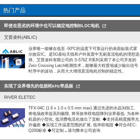
热门产品
即使在恶劣的环境中也可以稳定地控制BLDC电机
艾普凌科(ABLIC)
业界唯一能够在低至 -50ºC的温度下可靠运行的表面贴装式霍
尔效应IC。是5G基站天线和户外装置中无刷直流电机的理想选
择。艾普凌科有限公司的 S-576Z R系列采用了本公司开发的
Zero Crossing Latch检测技术，能够最大程度地减少输出信号
时序中的波动，从而大大增强直流电机控制的稳定性。
实现了业界领先的低损耗kHz带晶振
RIVER ELETEC
TFX-04C (1.6 x 1.0 x 0.5 mm max) 通过先进的水晶3d加工,
将电场效率提高到极限, 将等效串联电阻降到业界最低. 为各种
机器的小型化, 低消费电流化做出了贡献. ◆支持高精度频率允
许偏差 ◆实现工作温度范围的扩展, 低串联电阻 ◆符合AEC-
Q200标准 ◆可定制→请与弊本公司咨询