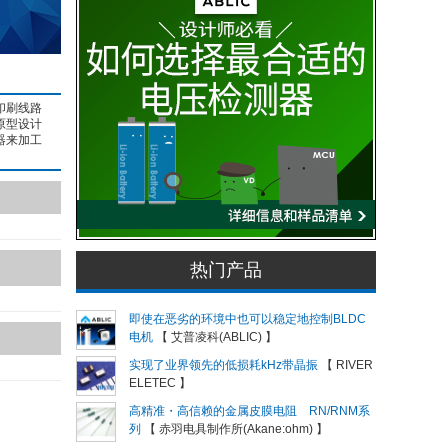
印刷线路
原型设计
器来加工
热门产品
即使在恶劣的环境中也可以稳定地控制BLDC
电机
【 艾普凌科(ABLIC) 】
实现了业界领先的低损耗kHz带晶振
【 RIVER
ELETEC 】
高精准・高信赖的金属皮膜电阻 RN/RNM系
列
【 赤羽电具制作所(Akane:ohm) 】