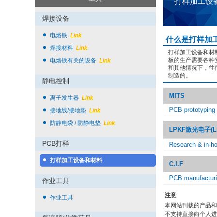
打样加工设
焊接设备
电烙铁
Link
什么是打样加
焊接材料
Link
打样加工设备和材
板的生产需要各种
电烙铁有关的设备
Link
和其他情况下，往
制造的。
静电控制
MITS
离子发生器
Link
PCB prototyping
接地线/接地垫
Link
防静电袋 / 防静电垫
Link
LPKF激光电子(LPKF
PCB打样
Research & in-h
打样加工设备和材料
C.I.F
PCB manufacturi
作业工具
注意
作业工具
本网站刊载的产品和
不支持直接向个人进