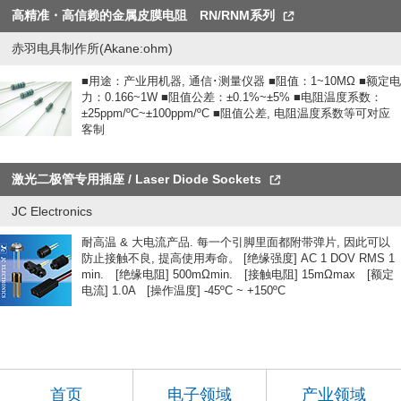
高精准・高信赖的金属皮膜电阻 RN/RNM系列
赤羽电具制作所(Akane:ohm)
■用途：产业用机器, 通信･测量仪器 ■阻值：1~10MΩ ■额定电
力：0.166~1W ■阻值公差：±0.1%~±5% ■电阻温度系数：
±25ppm/ºC~±100ppm/ºC ■阻值公差, 电阻温度系数等可对应
客制
激光二极管专用插座 / Laser Diode Sockets
JC Electronics
耐高温 & 大电流产品. 每一个引脚里面都附带弹片, 因此可以
防止接触不良, 提高使用寿命。 [绝缘强度] AC 1 DOV RMS 1
min. [绝缘电阻] 500mΩmin. [接触电阻] 15mΩmax [额定
电流] 1.0A [操作温度] -45ºC ~ +150ºC
首页
电子领域
产业领域