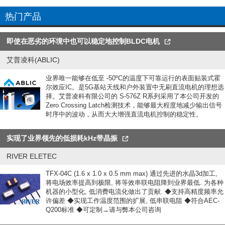
热门产品
即使在恶劣的环境中也可以稳定地控制BLDC电机
艾普凌科(ABLIC)
业界唯一能够在低至 -50ºC的温度下可靠运行的表面贴装式霍
尔效应IC。是5G基站天线和户外装置中无刷直流电机的理想选
择。艾普凌科有限公司的 S-576Z R系列采用了本公司开发的
Zero Crossing Latch检测技术，能够最大程度地减少输出信号
时序中的波动，从而大大增强直流电机控制的稳定性。
实现了业界领先的低损耗kHz带晶振
RIVER ELETEC
TFX-04C (1.6 x 1.0 x 0.5 mm max) 通过先进的水晶3d加工,
将电场效率提高到极限, 将等效串联电阻降到业界最低. 为各种
机器的小型化, 低消费电流化做出了贡献. ◆支持高精度频率允
许偏差 ◆实现工作温度范围的扩展, 低串联电阻 ◆符合AEC-
Q200标准 ◆可定制→请与弊本公司咨询