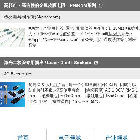
高精准・高信赖的金属皮膜电阻 RN/RNM系列
赤羽电具制作所(Akane:ohm)
■用途：产业用机器, 通信･测量仪器 ■阻值：1~10MΩ ■额定电
力：0.166~1W ■阻值公差：±0.1%~±5% ■电阻温度系数：
±25ppm/ºC~±100ppm/ºC ■阻值公差, 电阻温度系数等可对应
客制
激光二极管专用插座 / Laser Diode Sockets
JC Electronics
耐高温 & 大电流产品. 每一个引脚里面都附带弹片, 因此可以
防止接触不良, 提高使用寿命。 [绝缘强度] AC 1 DOV RMS 1
min. [绝缘电阻] 500mΩmin. [接触电阻] 15mΩmax [额定
电流] 1.0A [操作温度] -45ºC ~ +150ºC
首页
电子领域
产业领域