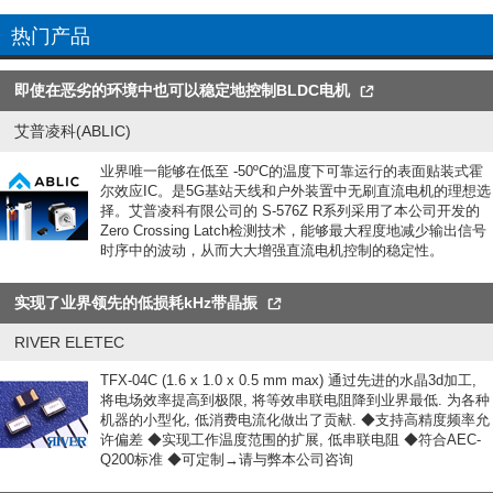
热门产品
即使在恶劣的环境中也可以稳定地控制BLDC电机
艾普凌科(ABLIC)
业界唯一能够在低至 -50ºC的温度下可靠运行的表面贴装式霍
尔效应IC。是5G基站天线和户外装置中无刷直流电机的理想选
择。艾普凌科有限公司的 S-576Z R系列采用了本公司开发的
Zero Crossing Latch检测技术，能够最大程度地减少输出信号
时序中的波动，从而大大增强直流电机控制的稳定性。
实现了业界领先的低损耗kHz带晶振
RIVER ELETEC
TFX-04C (1.6 x 1.0 x 0.5 mm max) 通过先进的水晶3d加工,
将电场效率提高到极限, 将等效串联电阻降到业界最低. 为各种
机器的小型化, 低消费电流化做出了贡献. ◆支持高精度频率允
许偏差 ◆实现工作温度范围的扩展, 低串联电阻 ◆符合AEC-
Q200标准 ◆可定制→请与弊本公司咨询