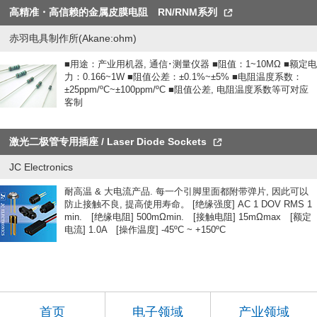
高精准・高信赖的金属皮膜电阻 RN/RNM系列
赤羽电具制作所(Akane:ohm)
■用途：产业用机器, 通信･测量仪器 ■阻值：1~10MΩ ■额定电
力：0.166~1W ■阻值公差：±0.1%~±5% ■电阻温度系数：
±25ppm/ºC~±100ppm/ºC ■阻值公差, 电阻温度系数等可对应
客制
激光二极管专用插座 / Laser Diode Sockets
JC Electronics
耐高温 & 大电流产品. 每一个引脚里面都附带弹片, 因此可以
防止接触不良, 提高使用寿命。 [绝缘强度] AC 1 DOV RMS 1
min. [绝缘电阻] 500mΩmin. [接触电阻] 15mΩmax [额定
电流] 1.0A [操作温度] -45ºC ~ +150ºC
首页
电子领域
产业领域