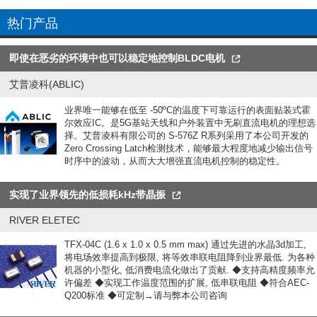
热门产品
即使在恶劣的环境中也可以稳定地控制BLDC电机
艾普凌科(ABLIC)
业界唯一能够在低至 -50ºC的温度下可靠运行的表面贴装式霍
尔效应IC。是5G基站天线和户外装置中无刷直流电机的理想选
择。艾普凌科有限公司的 S-576Z R系列采用了本公司开发的
Zero Crossing Latch检测技术，能够最大程度地减少输出信号
时序中的波动，从而大大增强直流电机控制的稳定性。
实现了业界领先的低损耗kHz带晶振
RIVER ELETEC
TFX-04C (1.6 x 1.0 x 0.5 mm max) 通过先进的水晶3d加工,
将电场效率提高到极限, 将等效串联电阻降到业界最低. 为各种
机器的小型化, 低消费电流化做出了贡献. ◆支持高精度频率允
许偏差 ◆实现工作温度范围的扩展, 低串联电阻 ◆符合AEC-
Q200标准 ◆可定制→请与弊本公司咨询