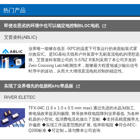
热门产品
即使在恶劣的环境中也可以稳定地控制BLDC电机
艾普凌科(ABLIC)
业界唯一能够在低至 -50ºC的温度下可靠运行的表面贴装式霍
尔效应IC。是5G基站天线和户外装置中无刷直流电机的理想选
择。艾普凌科有限公司的 S-576Z R系列采用了本公司开发的
Zero Crossing Latch检测技术，能够最大程度地减少输出信号
时序中的波动，从而大大增强直流电机控制的稳定性。
实现了业界领先的低损耗kHz带晶振
RIVER ELETEC
TFX-04C (1.6 x 1.0 x 0.5 mm max) 通过先进的水晶3d加工,
将电场效率提高到极限, 将等效串联电阻降到业界最低. 为各种
机器的小型化, 低消费电流化做出了贡献. ◆支持高精度频率允
许偏差 ◆实现工作温度范围的扩展, 低串联电阻 ◆符合AEC-
Q200标准 ◆可定制→请与弊本公司咨询