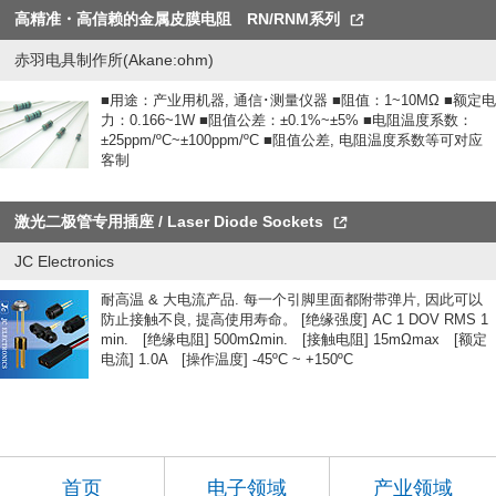
高精准・高信赖的金属皮膜电阻 RN/RNM系列
赤羽电具制作所(Akane:ohm)
■用途：产业用机器, 通信･测量仪器 ■阻值：1~10MΩ ■额定电
力：0.166~1W ■阻值公差：±0.1%~±5% ■电阻温度系数：
±25ppm/ºC~±100ppm/ºC ■阻值公差, 电阻温度系数等可对应
客制
激光二极管专用插座 / Laser Diode Sockets
JC Electronics
耐高温 & 大电流产品. 每一个引脚里面都附带弹片, 因此可以
防止接触不良, 提高使用寿命。 [绝缘强度] AC 1 DOV RMS 1
min. [绝缘电阻] 500mΩmin. [接触电阻] 15mΩmax [额定
电流] 1.0A [操作温度] -45ºC ~ +150ºC
首页
电子领域
产业领域