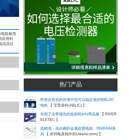
敏电阻被用
动应用利
电流流过
热门产品
即使在恶劣的环境中也可以稳定地控制BLDC
电机
【 艾普凌科(ABLIC) 】
实现了业界领先的低损耗kHz带晶振
【 RIVER
ELETEC 】
高精准・高信赖的金属皮膜电阻 RN/RNM系
列
【 赤羽电具制作所(Akane:ohm) 】