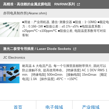
高精准・高信赖的金属皮膜电阻 RN/RNM系列
赤羽电具制作所(Akane:ohm)
■用途：产业用机器, 通信･测量仪器 ■阻值：1~10MΩ ■额定电
力：0.166~1W ■阻值公差：±0.1%~±5% ■电阻温度系数：
±25ppm/ºC~±100ppm/ºC ■阻值公差, 电阻温度系数等可对应
客制
激光二极管专用插座 / Laser Diode Sockets
JC Electronics
耐高温 & 大电流产品. 每一个引脚里面都附带弹片, 因此可以
防止接触不良, 提高使用寿命。 [绝缘强度] AC 1 DOV RMS 1
min. [绝缘电阻] 500mΩmin. [接触电阻] 15mΩmax [额定
电流] 1.0A [操作温度] -45ºC ~ +150ºC
首页
电子领域
产业领域