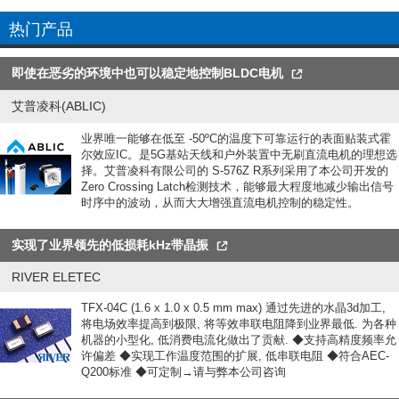
热门产品
即使在恶劣的环境中也可以稳定地控制BLDC电机
艾普凌科(ABLIC)
业界唯一能够在低至 -50ºC的温度下可靠运行的表面贴装式霍
尔效应IC。是5G基站天线和户外装置中无刷直流电机的理想选
择。艾普凌科有限公司的 S-576Z R系列采用了本公司开发的
Zero Crossing Latch检测技术，能够最大程度地减少输出信号
时序中的波动，从而大大增强直流电机控制的稳定性。
实现了业界领先的低损耗kHz带晶振
RIVER ELETEC
TFX-04C (1.6 x 1.0 x 0.5 mm max) 通过先进的水晶3d加工,
将电场效率提高到极限, 将等效串联电阻降到业界最低. 为各种
机器的小型化, 低消费电流化做出了贡献. ◆支持高精度频率允
许偏差 ◆实现工作温度范围的扩展, 低串联电阻 ◆符合AEC-
Q200标准 ◆可定制→请与弊本公司咨询