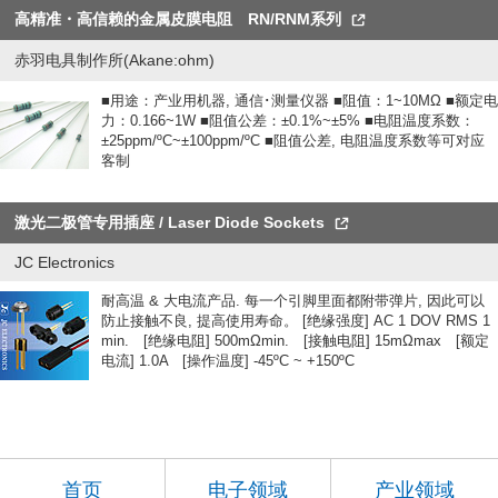
高精准・高信赖的金属皮膜电阻 RN/RNM系列
赤羽电具制作所(Akane:ohm)
■用途：产业用机器, 通信･测量仪器 ■阻值：1~10MΩ ■额定电
力：0.166~1W ■阻值公差：±0.1%~±5% ■电阻温度系数：
±25ppm/ºC~±100ppm/ºC ■阻值公差, 电阻温度系数等可对应
客制
激光二极管专用插座 / Laser Diode Sockets
JC Electronics
耐高温 & 大电流产品. 每一个引脚里面都附带弹片, 因此可以
防止接触不良, 提高使用寿命。 [绝缘强度] AC 1 DOV RMS 1
min. [绝缘电阻] 500mΩmin. [接触电阻] 15mΩmax [额定
电流] 1.0A [操作温度] -45ºC ~ +150ºC
首页
电子领域
产业领域