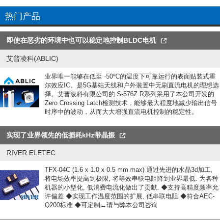
热门产品
即使在恶劣的环境中也可以稳定地控制BLDC电机
艾普凌科(ABLIC)
业界唯一能够在低至 -50ºC的温度下可靠运行的表面贴装式霍
尔效应IC。是5G基站天线和户外装置中无刷直流电机的理想选
择。艾普凌科有限公司的 S-576Z R系列采用了本公司开发的
Zero Crossing Latch检测技术，能够最大程度地减少输出信号
时序中的波动，从而大大增强直流电机控制的稳定性。
实现了业界领先的低损耗kHz带晶振
RIVER ELETEC
TFX-04C (1.6 x 1.0 x 0.5 mm max) 通过先进的水晶3d加工,
将电场效率提高到极限, 将等效串联电阻降到业界最低. 为各种
机器的小型化, 低消费电流化做出了贡献. ◆支持高精度频率允
许偏差 ◆实现工作温度范围的扩展, 低串联电阻 ◆符合AEC-
Q200标准 ◆可定制→请与弊本公司咨询