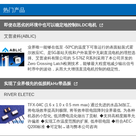
热门产品
即使在恶劣的环境中也可以稳定地控制BLDC电机
艾普凌科(ABLIC)
业界唯一能够在低至 -50ºC的温度下可靠运行的表面贴装式霍
尔效应IC。是5G基站天线和户外装置中无刷直流电机的理想选
择。艾普凌科有限公司的 S-576Z R系列采用了本公司开发的
Zero Crossing Latch检测技术，能够最大程度地减少输出信号
时序中的波动，从而大大增强直流电机控制的稳定性。
实现了业界领先的低损耗kHz带晶振
RIVER ELETEC
TFX-04C (1.6 x 1.0 x 0.5 mm max) 通过先进的水晶3d加工,
将电场效率提高到极限, 将等效串联电阻降到业界最低. 为各种
机器的小型化, 低消费电流化做出了贡献. ◆支持高精度频率允
许偏差 ◆实现工作温度范围的扩展, 低串联电阻 ◆符合AEC-
Q200标准 ◆可定制→请与弊本公司咨询