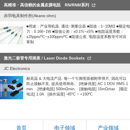
高精准・高信赖的金属皮膜电阻 RN/RNM系列
赤羽电具制作所(Akane:ohm)
■用途：产业用机器, 通信･测量仪器 ■阻值：1~10MΩ ■额定电
力：0.166~1W ■阻值公差：±0.1%~±5% ■电阻温度系数：
±25ppm/ºC~±100ppm/ºC ■阻值公差, 电阻温度系数等可对应
客制
激光二极管专用插座 / Laser Diode Sockets
JC Electronics
耐高温 & 大电流产品. 每一个引脚里面都附带弹片, 因此可以
防止接触不良, 提高使用寿命。 [绝缘强度] AC 1 DOV RMS 1
min. [绝缘电阻] 500mΩmin. [接触电阻] 15mΩmax [额定
电流] 1.0A [操作温度] -45ºC ~ +150ºC
首页
电子领域
产业领域