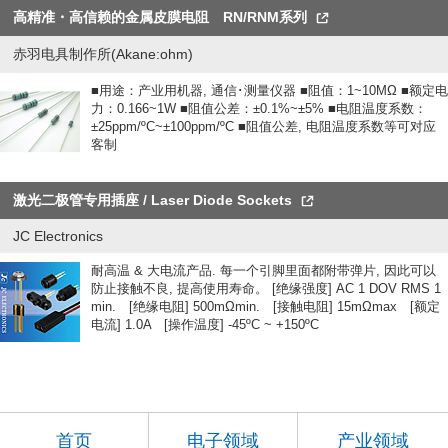
高精准・高信赖的金属皮膜电阻 RN/RNM系列
赤羽电具制作所(Akane:ohm)
■用途：产业用机器, 通信･测量仪器 ■阻值：1~10MΩ ■额定电
力：0.166~1W ■阻值公差：±0.1%~±5% ■电阻温度系数：
±25ppm/ºC~±100ppm/ºC ■阻值公差, 电阻温度系数等可对应
客制
激光二极管专用插座 / Laser Diode Sockets
JC Electronics
耐高温 & 大电流产品. 每一个引脚里面都附带弹片, 因此可以
防止接触不良, 提高使用寿命。 [绝缘强度] AC 1 DOV RMS 1
min. [绝缘电阻] 500mΩmin. [接触电阻] 15mΩmax [额定
电流] 1.0A [操作温度] -45ºC ~ +150ºC
首页
电子领域
产业领域