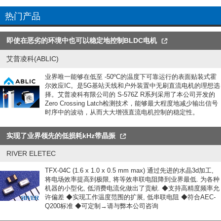
热门产品
即使在恶劣的环境中也可以稳定地控制BLDC电机
艾普凌科(ABLIC)
业界唯一能够在低至 -50ºC的温度下可靠运行的表面贴装式霍
尔效应IC。是5G基站天线和户外装置中无刷直流电机的理想选
择。艾普凌科有限公司的 S-576Z R系列采用了本公司开发的
Zero Crossing Latch检测技术，能够最大程度地减少输出信号
时序中的波动，从而大大增强直流电机控制的稳定性。
实现了业界领先的低损耗kHz带晶振
RIVER ELETEC
TFX-04C (1.6 x 1.0 x 0.5 mm max) 通过先进的水晶3d加工,
将电场效率提高到极限, 将等效串联电阻降到业界最低. 为各种
机器的小型化, 低消费电流化做出了贡献. ◆支持高精度频率允
许偏差 ◆实现工作温度范围的扩展, 低串联电阻 ◆符合AEC-
Q200标准 ◆可定制→请与弊本公司咨询