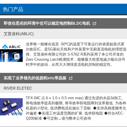
热门产品
即使在恶劣的环境中也可以稳定地控制BLDC电机
艾普凌科(ABLIC)
业界唯一能够在低至 -50ºC的温度下可靠运行的表面贴装式霍
尔效应IC。是5G基站天线和户外装置中无刷直流电机的理想选
择。艾普凌科有限公司的 S-576Z R系列采用了本公司开发的
Zero Crossing Latch检测技术，能够最大程度地减少输出信号
时序中的波动，从而大大增强直流电机控制的稳定性。
实现了业界领先的低损耗kHz带晶振
RIVER ELETEC
TFX-04C (1.6 x 1.0 x 0.5 mm max) 通过先进的水晶3d加工,
将电场效率提高到极限, 将等效串联电阻降到业界最低. 为各种
机器的小型化, 低消费电流化做出了贡献. ◆支持高精度频率允
许偏差 ◆实现工作温度范围的扩展, 低串联电阻 ◆符合AEC-
Q200标准 ◆可定制→请与弊本公司咨询