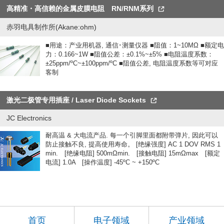
高精准・高信赖的金属皮膜电阻 RN/RNM系列
赤羽电具制作所(Akane:ohm)
■用途：产业用机器, 通信･测量仪器 ■阻值：1~10MΩ ■额定电
力：0.166~1W ■阻值公差：±0.1%~±5% ■电阻温度系数：
±25ppm/ºC~±100ppm/ºC ■阻值公差, 电阻温度系数等可对应
客制
激光二极管专用插座 / Laser Diode Sockets
JC Electronics
耐高温 & 大电流产品. 每一个引脚里面都附带弹片, 因此可以
防止接触不良, 提高使用寿命。 [绝缘强度] AC 1 DOV RMS 1
min. [绝缘电阻] 500mΩmin. [接触电阻] 15mΩmax [额定
电流] 1.0A [操作温度] -45ºC ~ +150ºC
首页
电子领域
产业领域