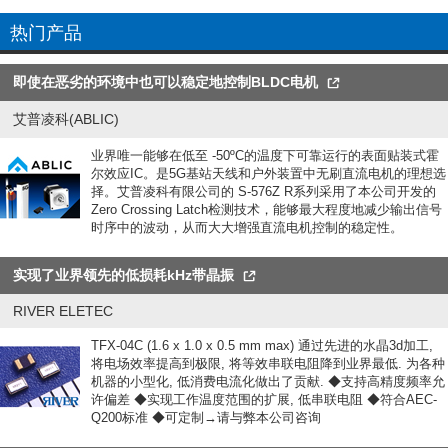
热门产品
即使在恶劣的环境中也可以稳定地控制BLDC电机
艾普凌科(ABLIC)
业界唯一能够在低至 -50ºC的温度下可靠运行的表面贴装式霍
尔效应IC。是5G基站天线和户外装置中无刷直流电机的理想选
择。艾普凌科有限公司的 S-576Z R系列采用了本公司开发的
Zero Crossing Latch检测技术，能够最大程度地减少输出信号
时序中的波动，从而大大增强直流电机控制的稳定性。
实现了业界领先的低损耗kHz带晶振
RIVER ELETEC
TFX-04C (1.6 x 1.0 x 0.5 mm max) 通过先进的水晶3d加工,
将电场效率提高到极限, 将等效串联电阻降到业界最低. 为各种
机器的小型化, 低消费电流化做出了贡献. ◆支持高精度频率允
许偏差 ◆实现工作温度范围的扩展, 低串联电阻 ◆符合AEC-
Q200标准 ◆可定制→请与弊本公司咨询