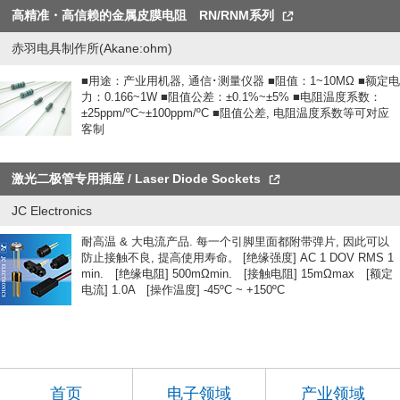
高精准・高信赖的金属皮膜电阻 RN/RNM系列
赤羽电具制作所(Akane:ohm)
■用途：产业用机器, 通信･测量仪器 ■阻值：1~10MΩ ■额定电
力：0.166~1W ■阻值公差：±0.1%~±5% ■电阻温度系数：
±25ppm/ºC~±100ppm/ºC ■阻值公差, 电阻温度系数等可对应
客制
激光二极管专用插座 / Laser Diode Sockets
JC Electronics
耐高温 & 大电流产品. 每一个引脚里面都附带弹片, 因此可以
防止接触不良, 提高使用寿命。 [绝缘强度] AC 1 DOV RMS 1
min. [绝缘电阻] 500mΩmin. [接触电阻] 15mΩmax [额定
电流] 1.0A [操作温度] -45ºC ~ +150ºC
首页
电子领域
产业领域